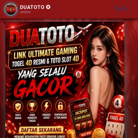
DUATOTO ✪
📞
⋮
🔍
online